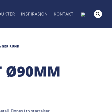
DUKTER
INSPIRASJON
KONTAKT
NGER RUND
T Ø90MM
all. Finnes i to størrelser.