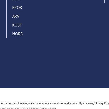
EPOK
ARV
KUST
NORD
e by remembering your preferences and repeat visits. By clicking “Accept”,