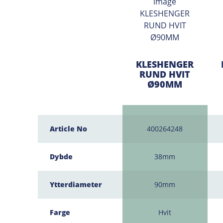
KLESHENGER
RUND HVIT
Ø90MM
Article No
400264248
Dybde
38mm
Ytterdiameter
90mm
Farge
Hvit