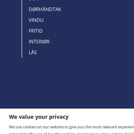
DØRHÅNDTAK
VINDU
FRITID
INTERIØR
LÅS
We value your privacy
PRIVACY POLICY
We use cookies on our website to give you the most relevant experienc