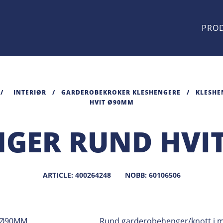
PRO
/
INTERIØR
/
GARDEROBEKROKER KLESHENGERE
/
KLESHE
HVIT Ø90MM
NGER RUND HVI
ARTICLE: 400264248
NOBB: 60106506
Rund garderobehenger/knott i met