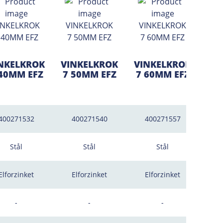
NKELKROK
VINKELKROK
VINKELKROK
VI
 40MM EFZ
7 50MM EFZ
7 60MM EFZ
7 
400271532
400271540
400271557
4
Stål
Stål
Stål
Elforzinket
Elforzinket
Elforzinket
E
-
-
-