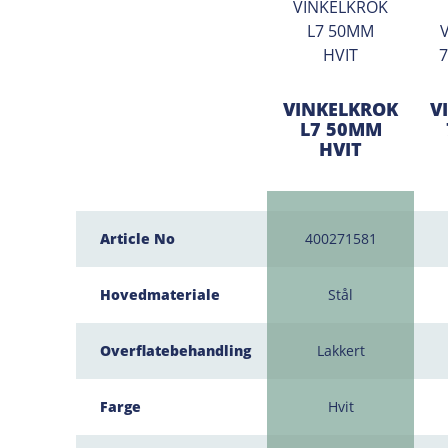
VINKELKROK
V
L7 50MM
HVIT
Article No
400271581
Hovedmateriale
Stål
Overflatebehandling
Lakkert
Farge
Hvit