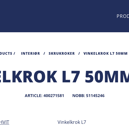
PRO
DUCTS
/
INTERIØR
/
SKRUKROKER
/
VINKELKROK L7 50MM 
ELKROK L7 50MM
ARTICLE: 400271581
NOBB: 51145246
Vinkelkrok L7