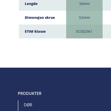
Lengde
50mm
Dimensjon skrue
3,5mm
ETIM klasse
EC002361
PRODUKTER
DØR