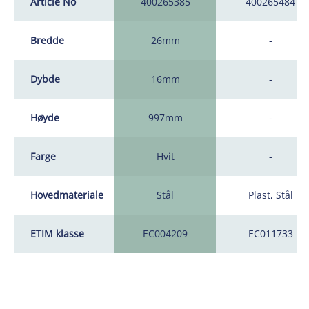
Article No
400265385
400265484
Bredde
26mm
-
Dybde
16mm
-
Høyde
997mm
-
Farge
Hvit
-
Hovedmateriale
Stål
Plast, Stål
ETIM klasse
EC004209
EC011733