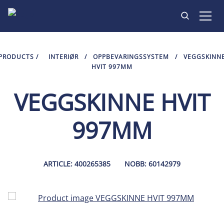
PRODUKTER
PRODUCTS
/
INTERIØR
/
OPPBEVARINGSSYSTEM
/
VEGGSKINN
HVIT 997MM
INSPIRASJON
VEGGSKINNE HVIT
KONTAKT
997MM
ARTICLE: 400265385
NOBB: 60142979