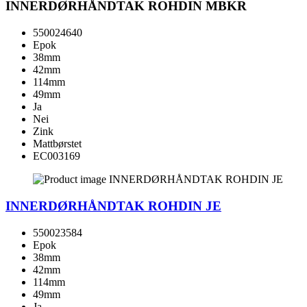
INNERDØRHÅNDTAK ROHDIN MBKR
550024640
Epok
38mm
42mm
114mm
49mm
Ja
Nei
Zink
Mattbørstet
EC003169
INNERDØRHÅNDTAK ROHDIN JE
550023584
Epok
38mm
42mm
114mm
49mm
Ja