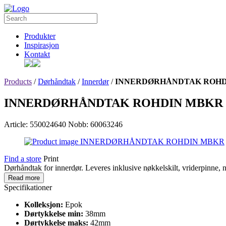
Produkter
Inspirasjon
Kontakt
Products
/
Dørhåndtak
/
Innerdør
/
INNERDØRHÅNDTAK ROHD
INNERDØRHÅNDTAK ROHDIN MBKR
Article: 550024640
Nobb: 60063246
Find a store
Print
Dørhåndtak for innerdør. Leveres inklusive nøkkelskilt, vriderpinne, 
Read more
Specifikationer
Kolleksjon:
Epok
Dørtykkelse min:
38mm
Dørtykkelse maks:
42mm