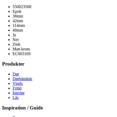
550023568
Epok
38mm
42mm
114mm
49mm
Ja
Nei
Zink
Matt krom
EC003169
Produkter
Dør
Dørhåndtak
Vindu
Fritid
Interiør
Lås
Inspiration / Guide