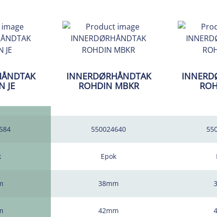
HÅNDTAK
INNERDØRHÅNDTAK
INNERD
N JE
ROHDIN MBKR
ROH
584
550024640
55
k
Epok
m
38mm
m
42mm