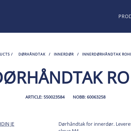
PRO
UCTS
/
DØRHÅNDTAK
/
INNERDØR
/
INNERDØRHÅNDTAK ROHD
DØRHÅNDTAK ROH
ARTICLE: 550023584
NOBB: 60063258
Dørhåndtak for innerdør. Leveres 