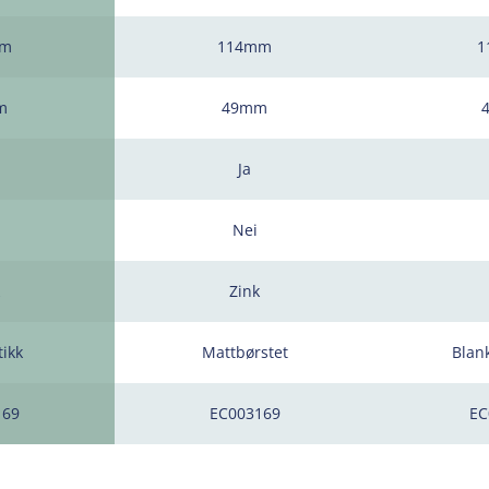
mm
114mm
1
m
49mm
Ja
Nei
Zink
tikk
Mattbørstet
Blan
169
EC003169
EC