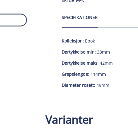
skrue M4.
SPECIFIKATIONER
Kolleksjon:
Epok
Dørtykkelse min:
38mm
Dørtykkelse maks:
42mm
Grepslengde:
114mm
Diameter rosett:
49mm
Varianter