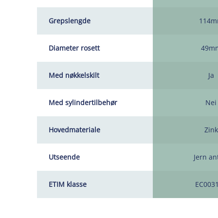
Grepslengde
114
Diameter rosett
49m
Med nøkkelskilt
Ja
Med sylindertilbehør
Nei
Hovedmateriale
Zink
Utseende
Jern an
ETIM klasse
EC003