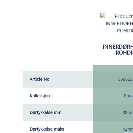
INNERDØR
ROHDI
Article No
550023
Kolleksjon
Epo
Dørtykkelse min
38m
Dørtykkelse maks
42m