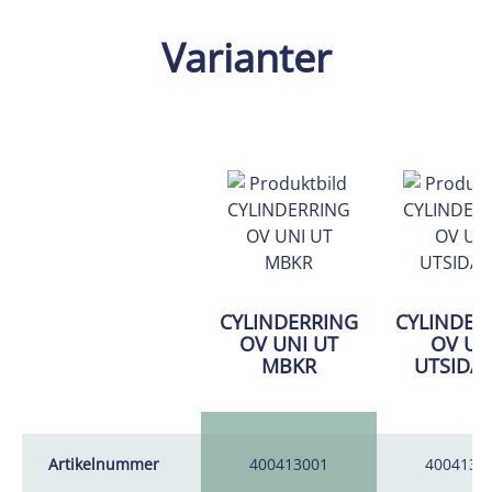
Varianter
CYLINDERRING
CYLINDER
OV UNI UT
OV UN
MBKR
UTSIDA
Artikelnummer
400413001
4004130