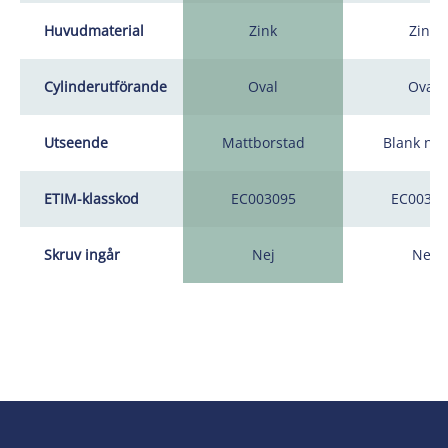
Huvudmaterial
Zink
Zink
Cylinderutförande
Oval
Oval
Utseende
Mattborstad
Blank nic
ETIM-klasskod
EC003095
EC00309
Skruv ingår
Nej
Nej