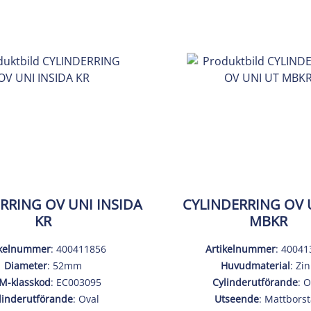
RRING OV UNI INSIDA
CYLINDERRING OV 
KR
MBKR
ikelnummer
: 400411856
Artikelnummer
: 40041
Diameter
: 52mm
Huvudmaterial
: Zin
M-klasskod
: EC003095
Cylinderutförande
: O
linderutförande
: Oval
Utseende
: Mattbors