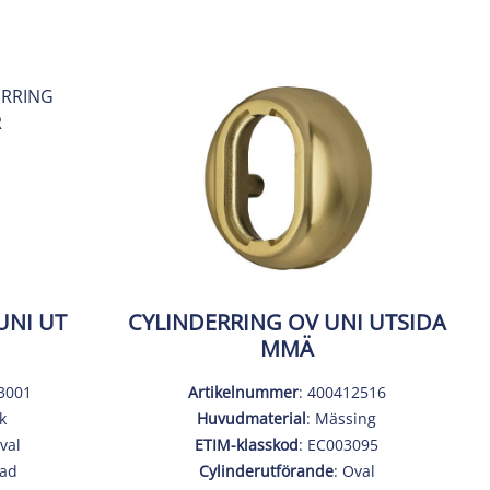
UNI UT
CYLINDERRING OV UNI UTSIDA
MMÄ
3001
Artikelnummer
: 400412516
k
Huvudmaterial
: Mässing
val
ETIM-klasskod
: EC003095
tad
Cylinderutförande
: Oval