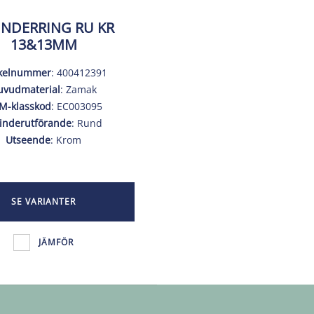
INDERRING RU KR
13&13MM
ikelnummer
: 400412391
uvudmaterial
: Zamak
M-klasskod
: EC003095
linderutförande
: Rund
Utseende
: Krom
SE VARIANTER
JÄMFÖR