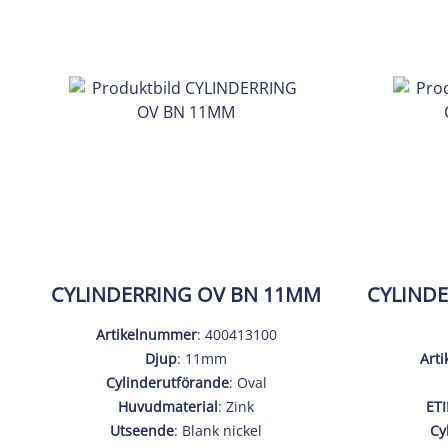
CYLINDERRING OV BN 11MM
CYLINDE
Artikelnummer
: 400413100
Djup
: 11mm
Art
Cylinderutförande
: Oval
Huvudmaterial
: Zink
ETI
Utseende
: Blank nickel
Cy