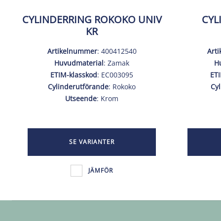
CYLINDERRING ROKOKO UNIV
CYL
KR
Artikelnummer
: 400412540
Art
Huvudmaterial
: Zamak
H
ETIM-klasskod
: EC003095
ETI
Cylinderutförande
: Rokoko
Cy
Utseende
: Krom
SE VARIANTER
JÄMFÖR