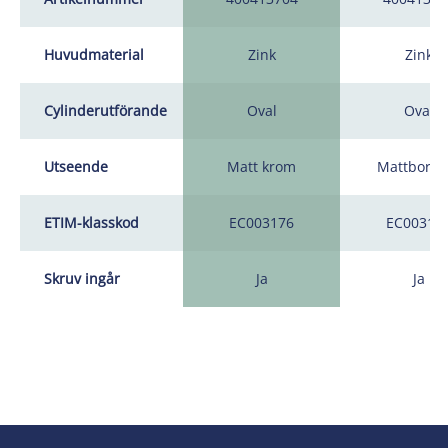
Huvudmaterial
Zink
Zink
Cylinderutförande
Oval
Oval
Utseende
Matt krom
Mattborst
ETIM-klasskod
EC003176
EC00317
Skruv ingår
Ja
Ja