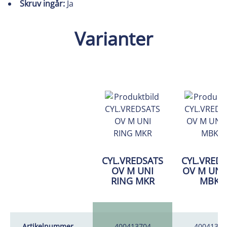
Skruv ingår:
Ja
Varianter
CYL.VREDSATS
CYL.VRED
OV M UNI
OV M UNI 
RING MKR
MBKR
Artikelnummer
400413704
40041330