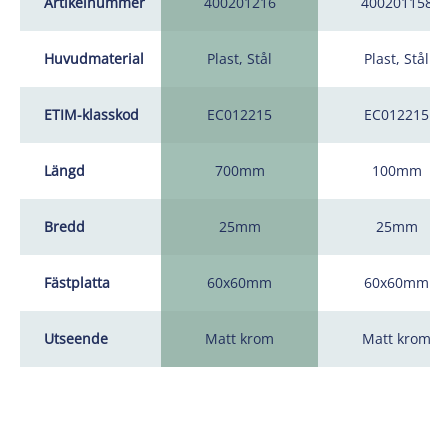
Artikelnummer
400201216
400201158
Huvudmaterial
Plast, Stål
Plast, Stål
ETIM-klasskod
EC012215
EC012215
Längd
700mm
100mm
Bredd
25mm
25mm
Fästplatta
60x60mm
60x60mm
Utseende
Matt krom
Matt krom