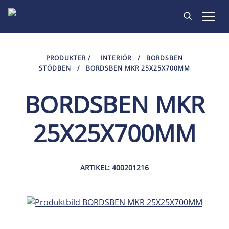
PRODUKTER
PRODUKTER
/
INTERIÖR
/
BORDSBEN
STÖDBEN
/
BORDSBEN MKR 25X25X700MM
INSPIRATION
BORDSBEN MKR
HITTA BUTIK
25X25X700MM
KONTAKT
ARTIKEL: 400201216