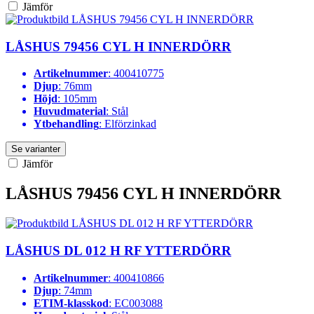
Jämför
LÅSHUS 79456 CYL H INNERDÖRR
Artikelnummer
: 400410775
Djup
: 76mm
Höjd
: 105mm
Huvudmaterial
: Stål
Ytbehandling
: Elförzinkad
Se varianter
Jämför
LÅSHUS 79456 CYL H INNERDÖRR
LÅSHUS DL 012 H RF YTTERDÖRR
Artikelnummer
: 400410866
Djup
: 74mm
ETIM-klasskod
: EC003088