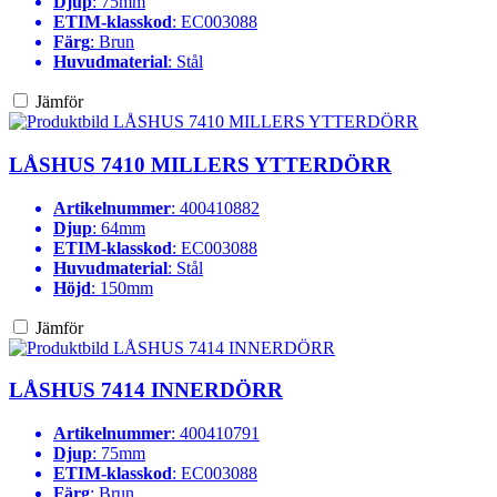
Djup
: 75mm
ETIM-klasskod
: EC003088
Färg
: Brun
Huvudmaterial
: Stål
Jämför
LÅSHUS 7410 MILLERS YTTERDÖRR
Artikelnummer
: 400410882
Djup
: 64mm
ETIM-klasskod
: EC003088
Huvudmaterial
: Stål
Höjd
: 150mm
Jämför
LÅSHUS 7414 INNERDÖRR
Artikelnummer
: 400410791
Djup
: 75mm
ETIM-klasskod
: EC003088
Färg
: Brun