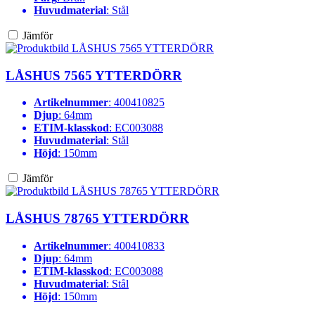
Huvudmaterial
: Stål
Jämför
LÅSHUS 7565 YTTERDÖRR
Artikelnummer
: 400410825
Djup
: 64mm
ETIM-klasskod
: EC003088
Huvudmaterial
: Stål
Höjd
: 150mm
Jämför
LÅSHUS 78765 YTTERDÖRR
Artikelnummer
: 400410833
Djup
: 64mm
ETIM-klasskod
: EC003088
Huvudmaterial
: Stål
Höjd
: 150mm