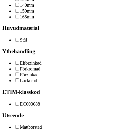
140mm
150mm
165mm
Huvudmaterial
Stål
Ytbehandling
Elförzinkad
Förkromad
Förzinkad
Lackerad
ETIM-klasskod
EC003088
Utseende
Mattborstad