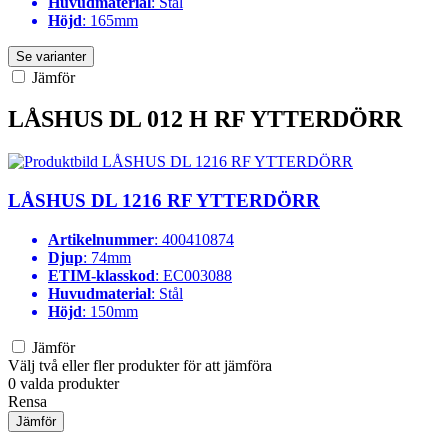
Huvudmaterial
: Stål
Höjd
: 165mm
Se varianter
Jämför
LÅSHUS DL 012 H RF YTTERDÖRR
LÅSHUS DL 1216 RF YTTERDÖRR
Artikelnummer
: 400410874
Djup
: 74mm
ETIM-klasskod
: EC003088
Huvudmaterial
: Stål
Höjd
: 150mm
Jämför
Välj två eller fler produkter för att jämföra
0
valda produkter
Rensa
Jämför