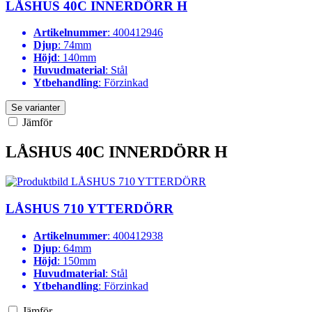
LÅSHUS 40C INNERDÖRR H
Artikelnummer
: 400412946
Djup
: 74mm
Höjd
: 140mm
Huvudmaterial
: Stål
Ytbehandling
: Förzinkad
Se varianter
Jämför
LÅSHUS 40C INNERDÖRR H
LÅSHUS 710 YTTERDÖRR
Artikelnummer
: 400412938
Djup
: 64mm
Höjd
: 150mm
Huvudmaterial
: Stål
Ytbehandling
: Förzinkad
Jämför