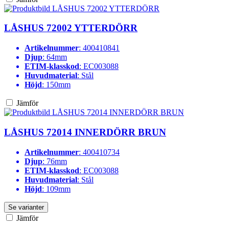
LÅSHUS 72002 YTTERDÖRR
Artikelnummer
: 400410841
Djup
: 64mm
ETIM-klasskod
: EC003088
Huvudmaterial
: Stål
Höjd
: 150mm
Jämför
LÅSHUS 72014 INNERDÖRR BRUN
Artikelnummer
: 400410734
Djup
: 76mm
ETIM-klasskod
: EC003088
Huvudmaterial
: Stål
Höjd
: 109mm
Se varianter
Jämför