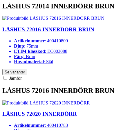
LÅSHUS 72014 INNERDÖRR BRUN
LÅSHUS 72016 INNERDÖRR BRUN
Artikelnummer
: 400410809
Djup
: 75mm
ETIM-klasskod
: EC003088
Färg
: Brun
Huvudmaterial
: Stål
Se varianter
Jämför
LÅSHUS 72016 INNERDÖRR BRUN
LÅSHUS 72020 INNERDÖRR
Artikelnummer
: 400410783