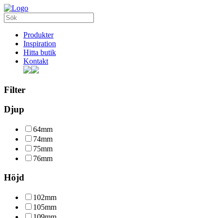
Produkter
Inspiration
Hitta butik
Kontakt
Filter
Djup
64mm
74mm
75mm
76mm
Höjd
102mm
105mm
109mm