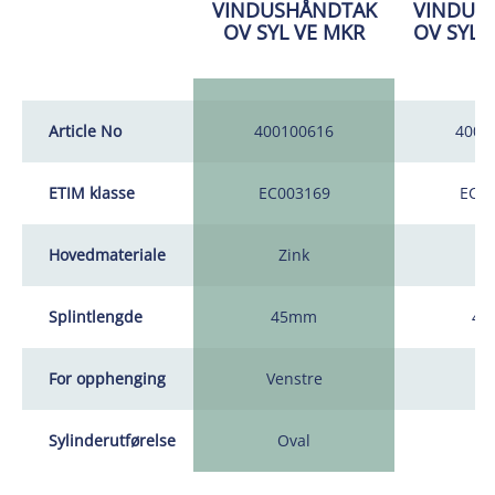
VINDUSHÅNDTAK
VINDUS
OV SYL VE MKR
OV SYL 
Article No
400100616
4001
ETIM klasse
EC003169
EC00
Hovedmateriale
Zink
Zi
Splintlengde
45mm
45
For opphenging
Venstre
Hø
Sylinderutførelse
Oval
Ov