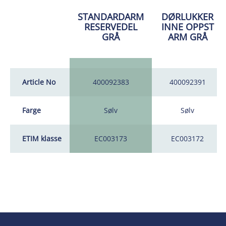
STANDARDARM
DØRLUKKER
RESERVEDEL
INNE OPPST
GRÅ
ARM GRÅ
Article No
400092383
400092391
Farge
Sølv
Sølv
ETIM klasse
EC003173
EC003172