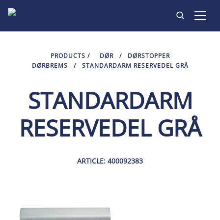
PRODUKTER
PRODUCTS
/
DØR
/
DØRSTOPPER
DØRBREMS
/
STANDARDARM RESERVEDEL GRÅ
INSPIRASJON
STANDARDARM
KONTAKT
RESERVEDEL GRÅ
ARTICLE: 400092383