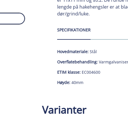
er 11x11 mm og ±0.2. De runde h
lengde på hakehengsler er at bl
dør/grind/luke.
SPECIFIKATIONER
Hovedmateriale:
Stål
Overflatebehandling:
Varmgalvaniser
ETIM klasse:
EC004600
Høyde:
40mm
Varianter