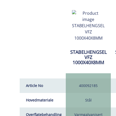
STABELHENGSEL
VFZ
1000X40X8MM
Article No
400092185
Hovedmateriale
Stål
Overflatebehandling
Varmgalvanisert