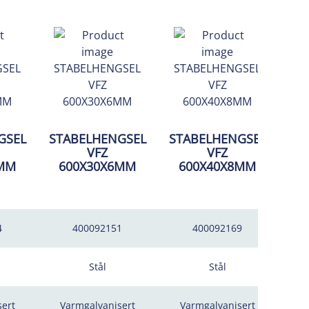
GSEL
STABELHENGSEL
STABELHENGSEL
ST
VFZ
VFZ
6MM
600X30X6MM
600X40X8MM
7
4
400092151
400092169
Stål
Stål
ert
Varmgalvanisert
Varmgalvanisert
V