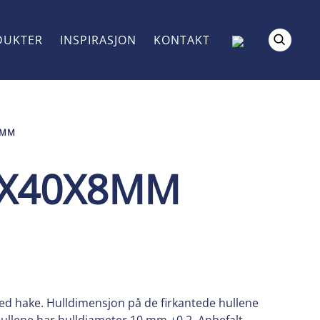
DUKTER
INSPIRASJON
KONTAKT
8MM
0X40X8MM
ed hake. Hulldimensjon på de firkantede hullene