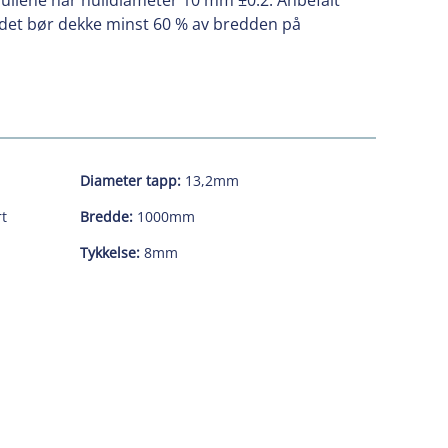
ullene har hulldiameter 10 mm ±0.2. Anbefalt
adet bør dekke minst 60 % av bredden på
Diameter tapp:
13,2mm
t
Bredde:
1000mm
Tykkelse:
8mm