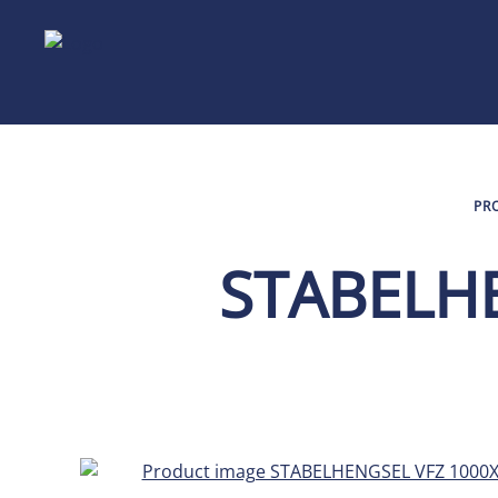
PR
STABELH