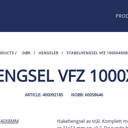
PRO
ODUCTS
/
DØR
/
HENGSLER
/
STABELHENGSEL VFZ 1000X40X
ENGSEL VFZ 100
ARTICLE: 400092185
NOBB: 60058646
Hakehengsel av stål. Komplett m