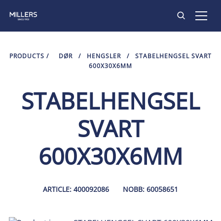
PRODUKTER
PRODUCTS
/
DØR
/
HENGSLER
/
STABELHENGSEL SVART
600X30X6MM
INSPIRASJON
STABELHENGSEL
KONTAKT
SVART
600X30X6MM
ARTICLE: 400092086
NOBB: 60058651