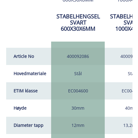
STABELHENGSEL
STABELHE
SVART
SVAR
600X30X6MM
1000X4
Article No
400092086
4000921
Hovedmateriale
Stål
Stål
ETIM klasse
EC004600
EC0046
Høyde
30mm
40mm
Diameter tapp
12mm
13,2m