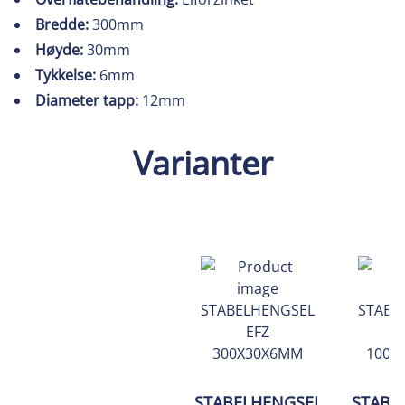
Bredde:
300mm
Høyde:
30mm
Tykkelse:
6mm
Diameter tapp:
12mm
Varianter
STABELHENGSEL
STABE