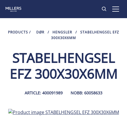
PRODUKTER
PRODUCTS
/
DØR
/
HENGSLER
/
STABELHENGSEL EFZ
300X30X6MM
INSPIRASJON
STABELHENGSEL
KONTAKT
EFZ 300X30X6MM
ARTICLE: 400091989
NOBB: 60058633