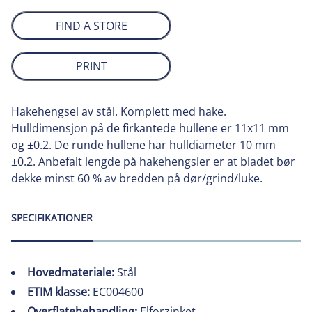
FIND A STORE
PRINT
Hakehengsel av stål. Komplett med hake.
Hulldimensjon på de firkantede hullene er 11x11 mm
og ±0.2. De runde hullene har hulldiameter 10 mm
±0.2. Anbefalt lengde på hakehengsler er at bladet bør
dekke minst 60 % av bredden på dør/grind/luke.
SPECIFIKATIONER
Hovedmateriale:
Stål
ETIM klasse:
EC004600
Overflatebehandling:
Elforzinket