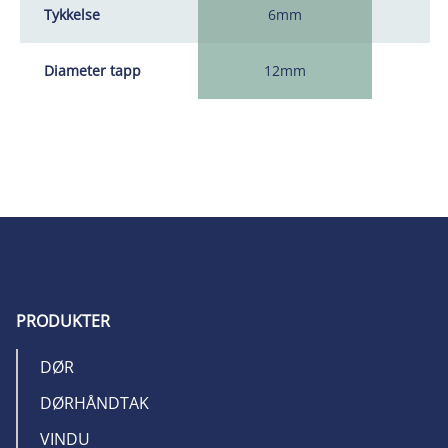
Tykkelse
6mm
Diameter tapp
12mm
1
PRODUKTER
DØR
DØRHÅNDTAK
VINDU