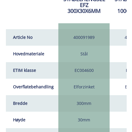
EFZ
300X30X6MM
1000
Article No
400091989
400
Hovedmateriale
Stål
ETIM klasse
EC004600
EC
Overflatebehandling
Elforzinket
Elf
Bredde
300mm
1
Høyde
30mm