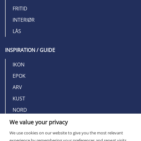
FRITID
INTERIØR
LÅS
INSPIRATION / GUIDE
IKON
EPOK
ARV
KUST
NORD
We value your privacy
OM MILLERS
We use cookies on our website to give you the most relevant
experience by remembering your preferences and repeat visits.