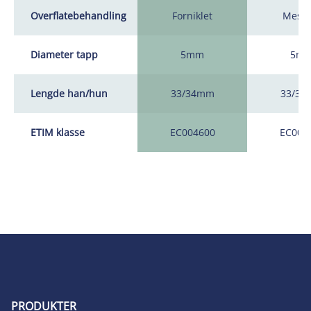
Overflatebehandling
Forniklet
Messi
Diameter tapp
5mm
5m
Lengde han/hun
33/34mm
33/3
ETIM klasse
EC004600
EC004
PRODUKTER