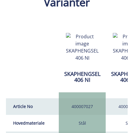
Varianter
SKAPHENGSEL
SKAPHE
406 NI
406 
Article No
400007027
400007
Hovedmateriale
Stål
Stål