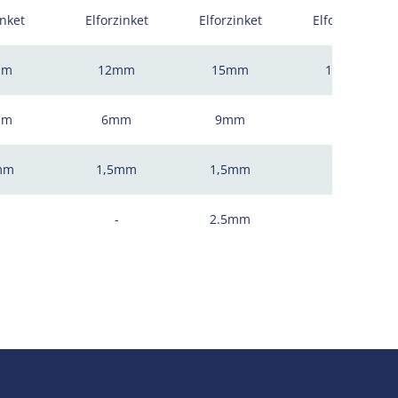
inket
Elforzinket
Elforzinket
Elforzinket
mm
12mm
15mm
16mm
mm
6mm
9mm
-
mm
1,5mm
1,5mm
-
-
2.5mm
-