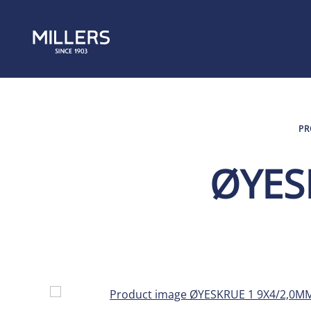
PR
ØYES