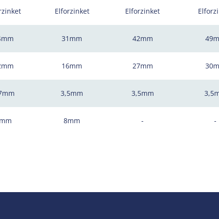
rzinket
Elforzinket
Elforzinket
Elforz
4mm
31mm
42mm
49
2mm
16mm
27mm
30
,7mm
3,5mm
3,5mm
3,5
6mm
8mm
-
-