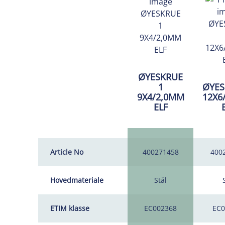
ØYESKRUE
1
ØYES
9X4/2,0MM
12X6
ELF
Article No
400271458
400
Hovedmateriale
Stål
ETIM klasse
EC002368
EC0