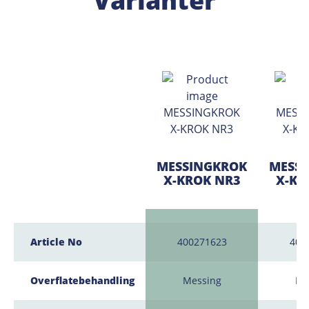
Varianter
MESSINGKROK
MESS
X-KROK NR3
X-KR
Article No
400271623
400
Overflatebehandling
Messing
Me