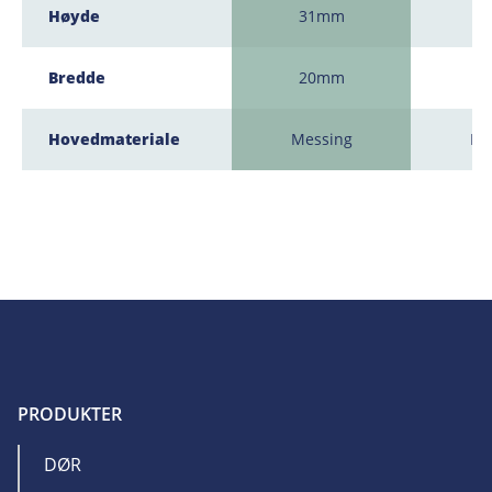
Høyde
31mm
3
Bredde
20mm
3
Hovedmateriale
Messing
Me
PRODUKTER
DØR