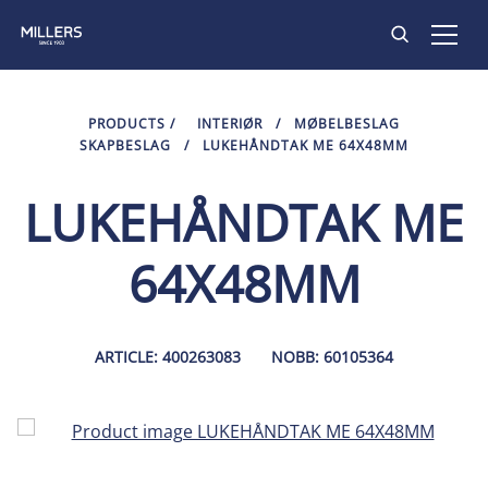
PRODUKTER
PRODUCTS
/
INTERIØR
/
MØBELBESLAG
SKAPBESLAG
/
LUKEHÅNDTAK ME 64X48MM
INSPIRASJON
LUKEHÅNDTAK ME
KONTAKT
64X48MM
ARTICLE: 400263083
NOBB: 60105364