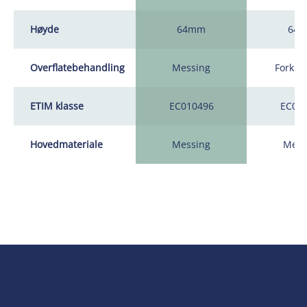
Høyde
64mm
64
Overflatebehandling
Messing
Forkr
ETIM klasse
EC010496
EC01
Hovedmateriale
Messing
Mess