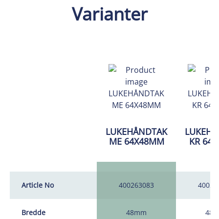
Varianter
LUKEHÅNDTAK
LUKEHÅ
ME 64X48MM
KR 64
Article No
400263083
40026
Bredde
48mm
48