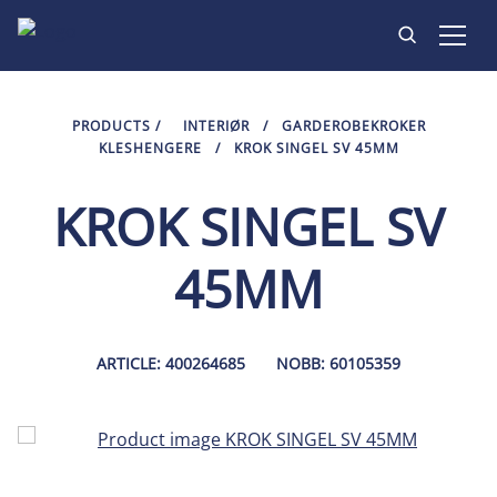
PRODUKTER
PRODUCTS
/
INTERIØR
/
GARDEROBEKROKER
KLESHENGERE
/
KROK SINGEL SV 45MM
INSPIRASJON
KROK SINGEL SV
KONTAKT
45MM
ARTICLE: 400264685
NOBB: 60105359