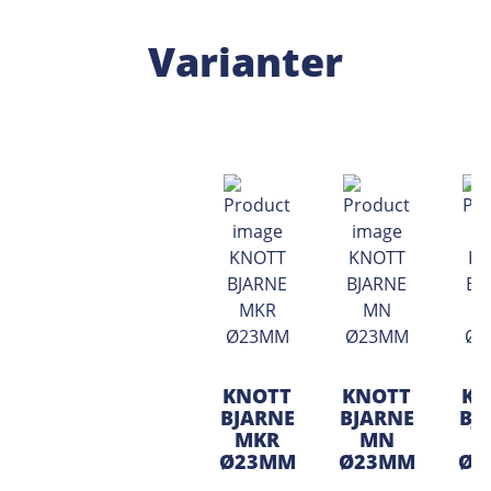
Varianter
KNOTT
KNOTT
KN
BJARNE
BJARNE
BJ
MKR
MN
Ø23MM
Ø23MM
Ø2