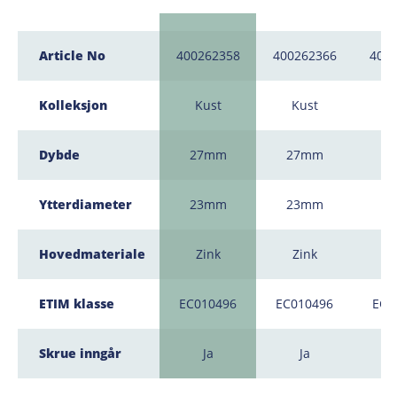
Article No
400262358
400262366
400
Kolleksjon
Kust
Kust
K
Dybde
27mm
27mm
2
Ytterdiameter
23mm
23mm
2
Hovedmateriale
Zink
Zink
Z
ETIM klasse
EC010496
EC010496
EC0
Skrue inngår
Ja
Ja