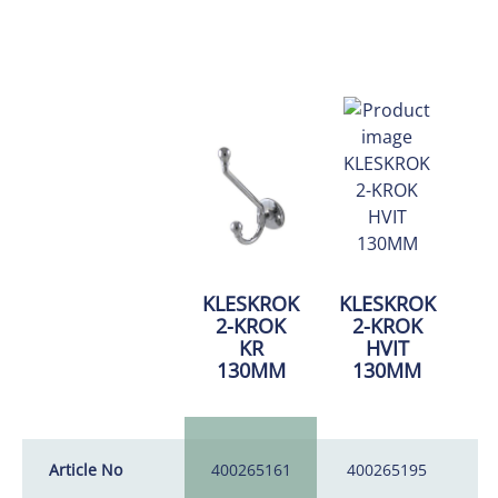
KLESKROK
KLESKROK
2-KROK
2-KROK
K
KR
HVIT
2
130MM
130MM
Article No
400265161
400265195
4