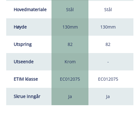
Hovedmateriale
Stål
Stål
Høyde
130mm
130mm
Utspring
82
82
Utseende
Krom
-
ETIM klasse
EC012075
EC012075
Skrue inngår
Ja
Ja