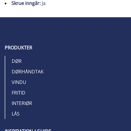
Skrue inngår:
Ja
PRODUKTER
DØR
DØRHÅNDTAK
VINDU
FRITID
INTERIØR
LÅS