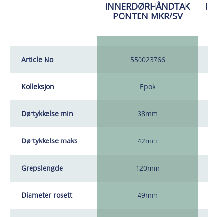
INNERDØRHÅNDTAK
IN
PONTEN MKR/SV
Article No
550023766
Kolleksjon
Epok
Dørtykkelse min
38mm
Dørtykkelse maks
42mm
Grepslengde
120mm
Diameter rosett
49mm