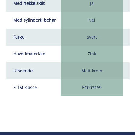
Med nøkkelskilt
Ja
Med sylindertilbehør
Nei
Farge
Svart
Hovedmateriale
Zink
Utseende
Matt krom
ETIM klasse
EC003169