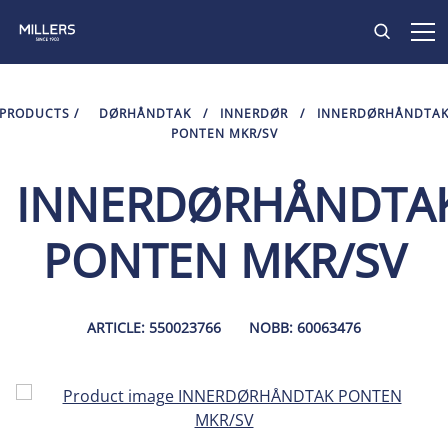
PRODUKTER
PRODUCTS
/
DØRHÅNDTAK
/
INNERDØR
/
INNERDØRHÅNDTA
PONTEN MKR/SV
INSPIRASJON
INNERDØRHÅNDTA
KONTAKT
PONTEN MKR/SV
ARTICLE: 550023766
NOBB: 60063476