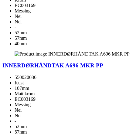
EC003169
Messing
Nei
Nei
-
52mm
57mm
40mm
INNERDØRHÅNDTAK A696 MKR PP
550020036
Kust
107mm
Matt krom
EC003169
Messing
Nei
Nei
-
52mm
57mm