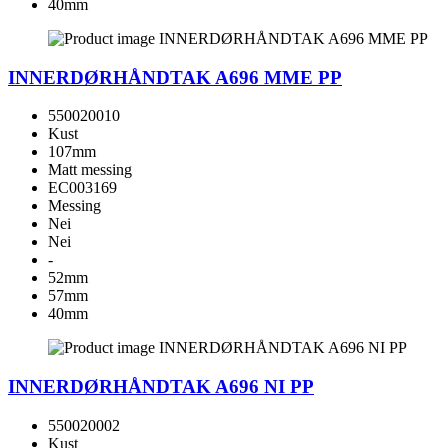
40mm
INNERDØRHÅNDTAK A696 MME PP
550020010
Kust
107mm
Matt messing
EC003169
Messing
Nei
Nei
-
52mm
57mm
40mm
INNERDØRHÅNDTAK A696 NI PP
550020002
Kust