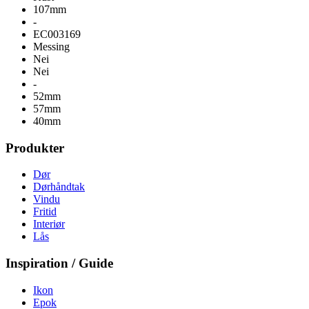
107mm
-
EC003169
Messing
Nei
Nei
-
52mm
57mm
40mm
Produkter
Dør
Dørhåndtak
Vindu
Fritid
Interiør
Lås
Inspiration / Guide
Ikon
Epok