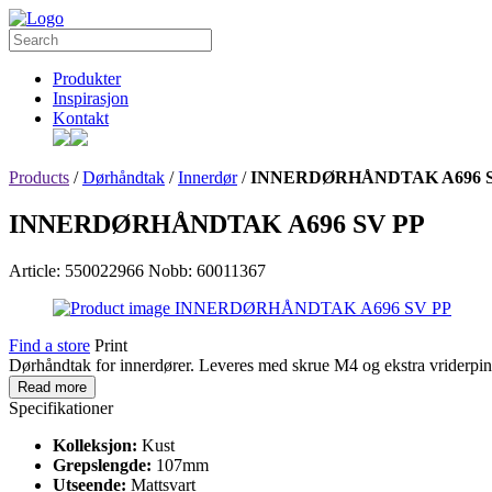
Produkter
Inspirasjon
Kontakt
Products
/
Dørhåndtak
/
Innerdør
/
INNERDØRHÅNDTAK A696 S
INNERDØRHÅNDTAK A696 SV PP
Article: 550022966
Nobb: 60011367
Find a store
Print
Dørhåndtak for innerdører. Leveres med skrue M4 og ekstra vriderpi
Read more
Specifikationer
Kolleksjon:
Kust
Grepslengde:
107mm
Utseende:
Mattsvart