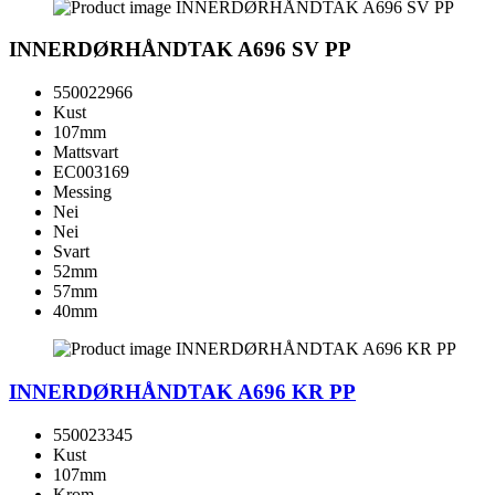
INNERDØRHÅNDTAK A696 SV PP
550022966
Kust
107mm
Mattsvart
EC003169
Messing
Nei
Nei
Svart
52mm
57mm
40mm
INNERDØRHÅNDTAK A696 KR PP
550023345
Kust
107mm
Krom