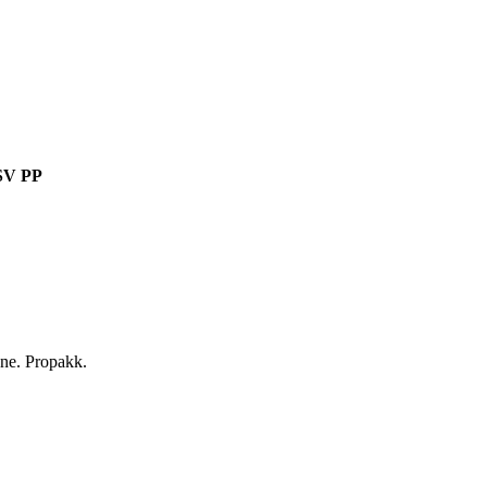
V PP
nne. Propakk.