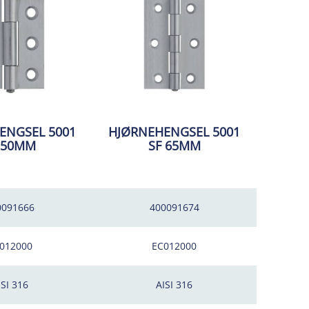
ENGSEL 5001
HJØRNEHENGSEL 5001
 50MM
SF 65MM
0091666
400091674
012000
EC012000
ISI 316
AISI 316