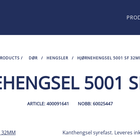
PRO
PRODUCTS
/
DØR
/
HENGSLER
/
HJØRNEHENGSEL 5001 SF 32
HENGSEL 5001 
ARTICLE: 400091641
NOBB: 60025447
Kanthengsel syrefast. Leveres ink