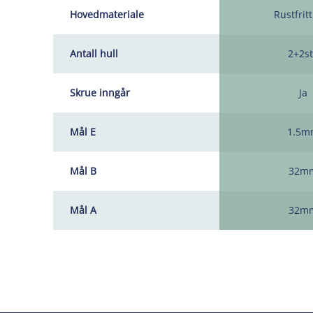
Hovedmateriale
Rustfritt
Antall hull
2+2st
Skrue inngår
Ja
Mål E
1.5m
Mål B
32m
Mål A
32m