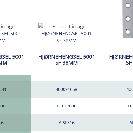
SEL 5001
HJØRNEHENGSEL 5001
HJØRNEH
2MM
SF 38MM
SF
641
400091658
40
000
EC012000
EC
16
AISI 316
A