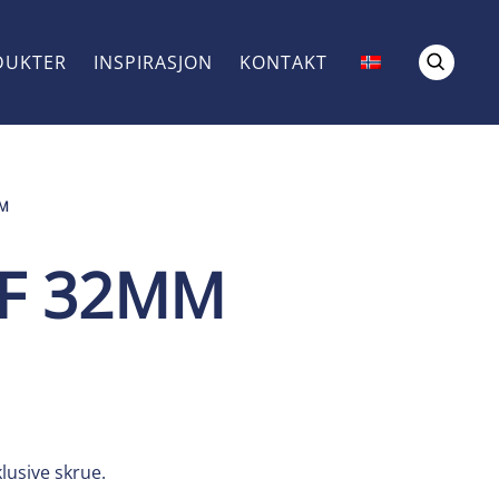
DUKTER
INSPIRASJON
KONTAKT
MM
SF 32MM
lusive skrue.