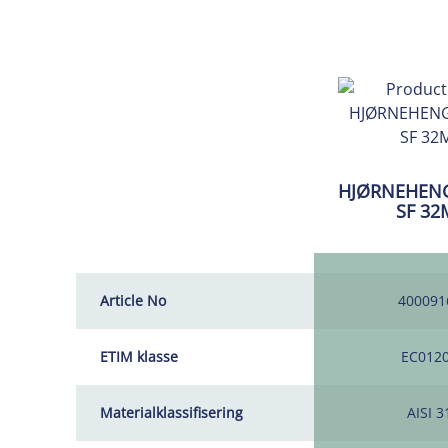
HJØRNEHENG
SF 3
Article No
400091
ETIM klasse
EC012
Materialklassifisering
AISI 3