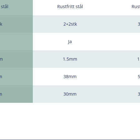
 stål
Rustfritt stål
Rust
k
2+2stk
Ja
m
1.5mm
m
38mm
m
30mm