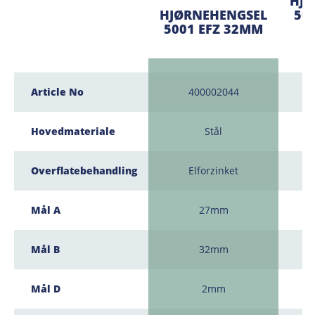
HJØ
HJØRNEHENGSEL
50
5001 EFZ 32MM
Article No
400002044
Hovedmateriale
Stål
Overflatebehandling
Elforzinket
Mål A
27mm
Mål B
32mm
Mål D
2mm