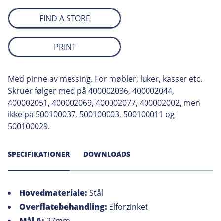
FIND A STORE
PRINT
Med pinne av messing. For møbler, luker, kasser etc.
Skruer følger med på 400002036, 400002044,
400002051, 400002069, 400002077, 400002002, men
ikke på 500100037, 500100003, 500100011 og
500100029.
SPECIFIKATIONER
DOWNLOADS
Hovedmateriale:
Stål
Overflatebehandling:
Elforzinket
Mål A:
27mm