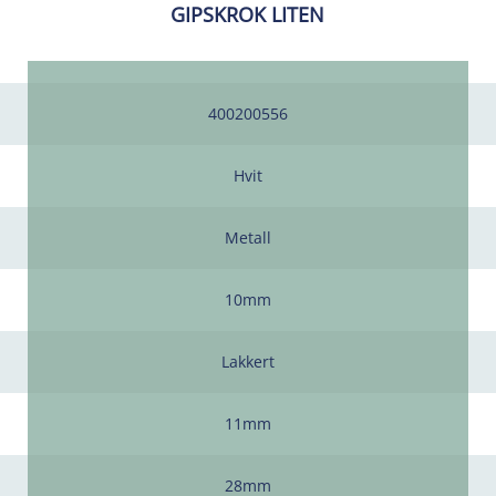
GIPSKROK LITEN
400200556
Hvit
Metall
10mm
Lakkert
11mm
28mm