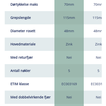
Dørtykkelse maks
70mm
70mm
Grepslengde
115mm
115mm
Diameter rosett
48mm
48mm
Hovedmateriale
Zink
Zink
Med returfjær
Nei
Nei
Antall nøkler
5
5
ETIM klasse
EC003169
EC00316
Med dobbelvirkende fjær
Nei
Nei