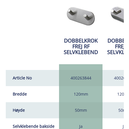
DOBBELKROK
DOBBEL
FREJ RF
FREJ 
SELVKLEBEND
SELVKLE
Article No
400263844
400263
Bredde
120mm
120m
Høyde
50mm
50m
Selvklebende bakside
Ja
Ja