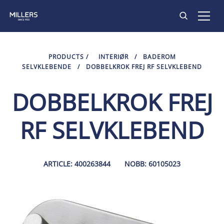
PRODUKTER
PRODUCTS
/
INTERIØR
/
BADEROM
SELVKLEBENDE
/
DOBBELKROK FREJ RF SELVKLEBEND
INSPIRASJON
DOBBELKROK FREJ
KONTAKT
RF SELVKLEBEND
ARTICLE: 400263844
NOBB: 60105023