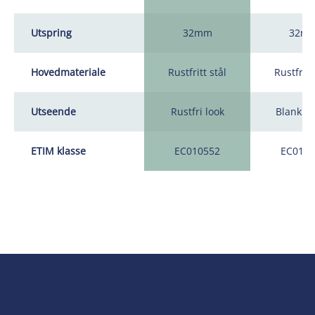
Utspring
32mm
32m
Hovedmateriale
Rustfritt stål
Rustfritt
Utseende
Rustfri look
Blank ni
ETIM klasse
EC010552
EC0105