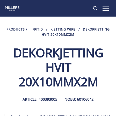
PRODUKTER
PRODUCTS
/
FRITID
/
KJETTING WIRE
/
DEKORKJETTING
HVIT 20X10MMX2M
INSPIRASJON
DEKORKJETTING
KONTAKT
HVIT
20X10MMX2M
ARTICLE: 400393005
NOBB: 60106042