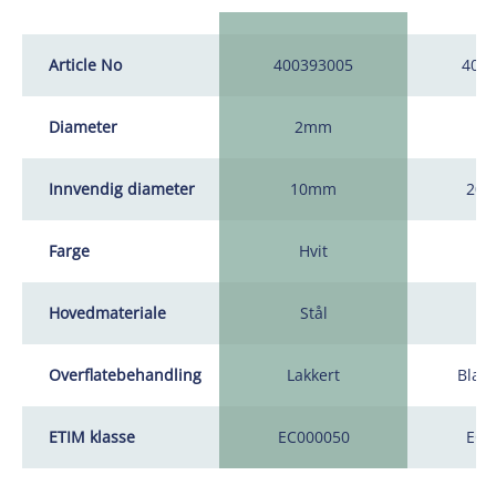
Article No
400393005
400
Diameter
2mm
2
Innvendig diameter
10mm
20
Farge
Hvit
Hovedmateriale
Stål
S
Overflatebehandling
Lakkert
Blank
ETIM klasse
EC000050
EC0