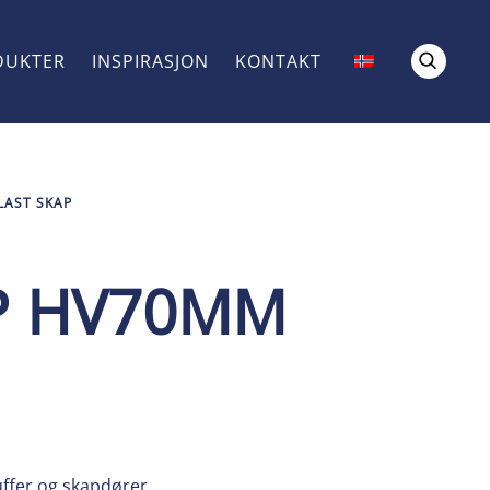
DUKTER
INSPIRASJON
KONTAKT
LAST SKAP
AP HV70MM
ffer og skapdører.