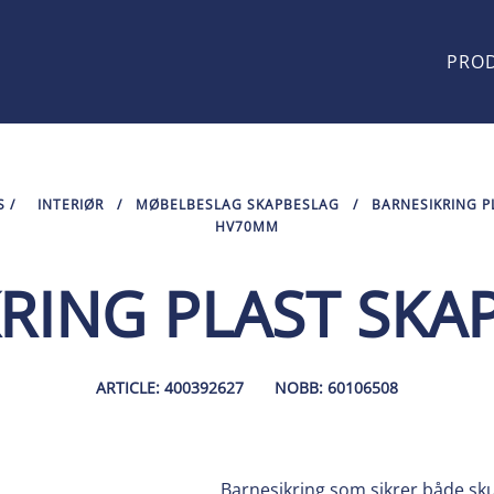
PRO
S
/
INTERIØR
/
MØBELBESLAG SKAPBESLAG
/
BARNESIKRING P
HV70MM
RING PLAST SK
ARTICLE: 400392627
NOBB: 60106508
Barnesikring som sikrer både sku