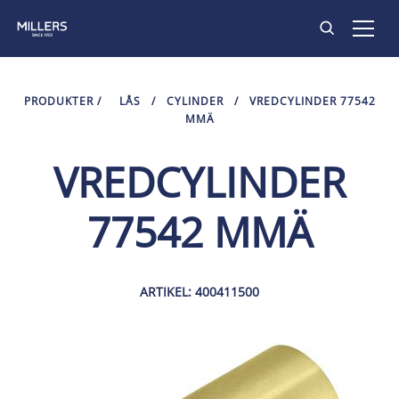
PRODUKTER
PRODUKTER
/
LÅS
/
CYLINDER
/
VREDCYLINDER 77542
MMÄ
INSPIRATION
VREDCYLINDER
HITTA BUTIK
77542 MMÄ
KONTAKT
ARTIKEL: 400411500