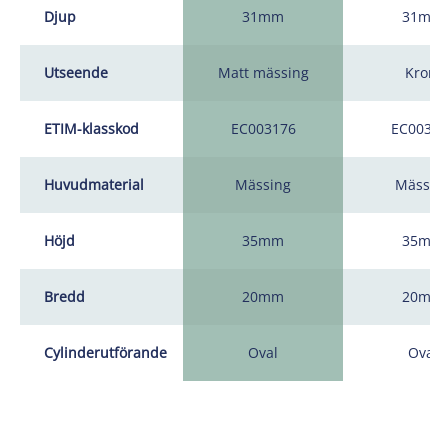
Djup
31mm
31mm
Utseende
Matt mässing
Krom
ETIM-klasskod
EC003176
EC00317
Huvudmaterial
Mässing
Mässin
Höjd
35mm
35mm
Bredd
20mm
20mm
Cylinderutförande
Oval
Oval