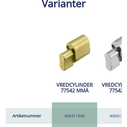
Varianter
VREDCYLINDER
VREDCYLI
77542 MMÄ
77542 
Artikelnummer
400411500
4004114