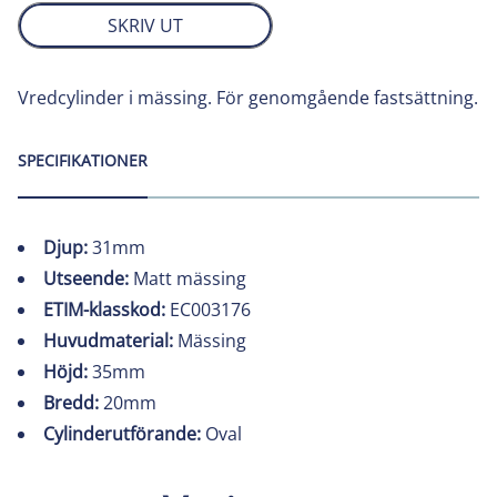
SKRIV UT
Vredcylinder i mässing. För genomgående fastsättning.
SPECIFIKATIONER
Djup:
31mm
Utseende:
Matt mässing
ETIM-klasskod:
EC003176
Huvudmaterial:
Mässing
Höjd:
35mm
Bredd:
20mm
Cylinderutförande:
Oval