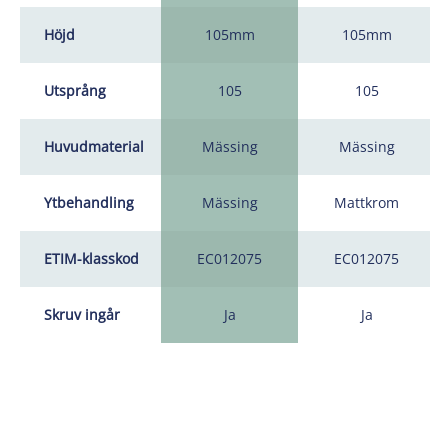
Höjd
105mm
105mm
Utsprång
105
105
Huvudmaterial
Mässing
Mässing
Ytbehandling
Mässing
Mattkrom
ETIM-klasskod
EC012075
EC012075
Skruv ingår
Ja
Ja