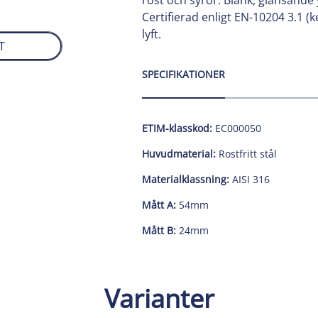
rost och syror. Blank, glänsande 
Certifierad enligt EN-10204 3.1 
lyft.
T
SPECIFIKATIONER
ETIM-klasskod:
EC000050
Huvudmaterial:
Rostfritt stål
Materialklassning:
AISI 316
Mått A:
54mm
Mått B:
24mm
Varianter