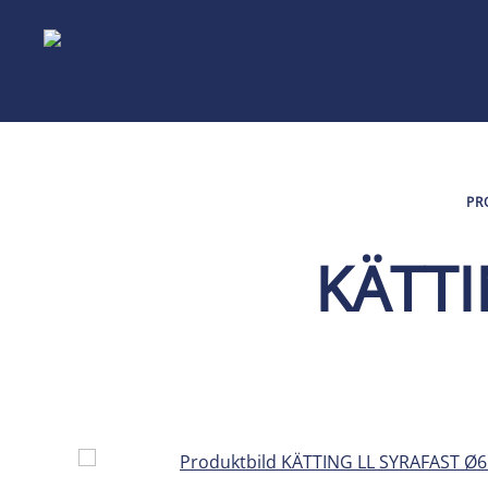
PR
KÄTT