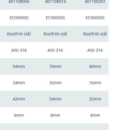
401108006
401108014
401100201
EC000050
EC000050
EC000050
Rostfritt stål
Rostfritt stål
Rostfritt stål
AISI 316
AISI 316
AISI 316
54mm
70mm
40mm
24mm
32mm
16mm
42mm
54mm
32mm
6mm
8mm
4mm