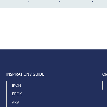
-
-
-
-
-
-
INSPIRATION / GUIDE
OM
IKON
EPOK
ARV