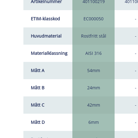
Artikelnummer
401100219
40110
ETIM-klasskod
EC000050
-
Huvudmaterial
Rostfritt stål
-
Materialklassning
AISI 316
-
Mått A
54mm
-
Mått B
24mm
-
Mått C
42mm
-
Mått D
6mm
-