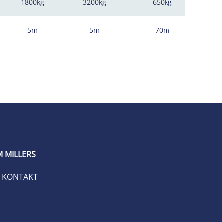
1800kg
3200kg
650kg
5m
5m
70m
 MILLERS
KONTAKT