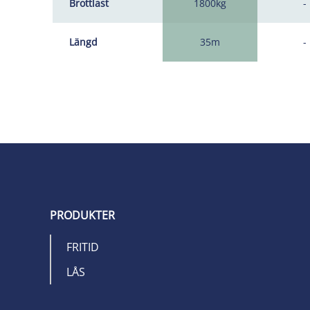
Brottlast
1800kg
-
Längd
35m
-
PRODUKTER
FRITID
LÅS