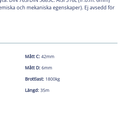
yta. DIN 763/DIN 5685C. AISI 316L (fr.o.m. 6mm)
(kemiska och mekaniska egenskaper). Ej avsedd för
Mått C:
42mm
Mått D:
6mm
Brottlast:
1800kg
Längd:
35m