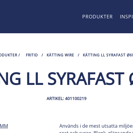
PRODUKTER
INSP
ODUKTER
/
FRITID
/
KÄTTING WIRE
/
KÄTTING LL SYRAFAST Ø
ING LL SYRAFAST
ARTIKEL: 401100219
Används i de mest utsatta miljö