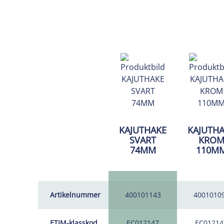
KAJUTHAKE
KAJUTH
SVART
KRO
74MM
110M
Artikelnummer
400101143
4001010
ETIM-klasskod
EC012147
EC01214