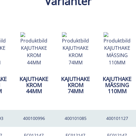
Varianter
AKE
KAJUTHAKE
KAJUTHAKE
KAJUTHAKE
M
KROM
KROM
MÄSSING
M
44MM
74MM
110MM
93
400100996
400101085
400101127
7
EC012147
EC012147
EC012147