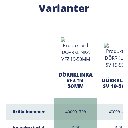
Varianter
DÖRRKLINKA
VFZ 19-
DÖRRKLI
50MM
SV 19-5
Artikelnummer
400091799
40009181
Huvudmaterial
Stål
Stål