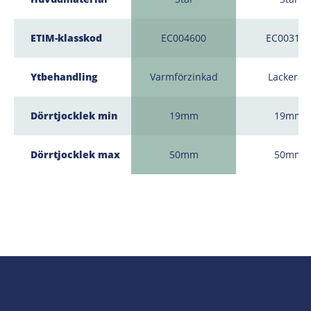
ETIM-klasskod
EC004600
EC003120
Ytbehandling
Varmförzinkad
Lackerad
Dörrtjocklek min
19mm
19mm
Dörrtjocklek max
50mm
50mm