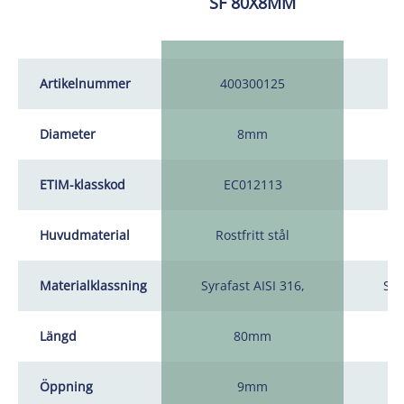
SF 80X8MM
R
Artikelnummer
400300125
Diameter
8mm
ETIM-klasskod
EC012113
Huvudmaterial
Rostfritt stål
R
Materialklassning
Syrafast AISI 316,
Syr
Längd
80mm
Öppning
9mm