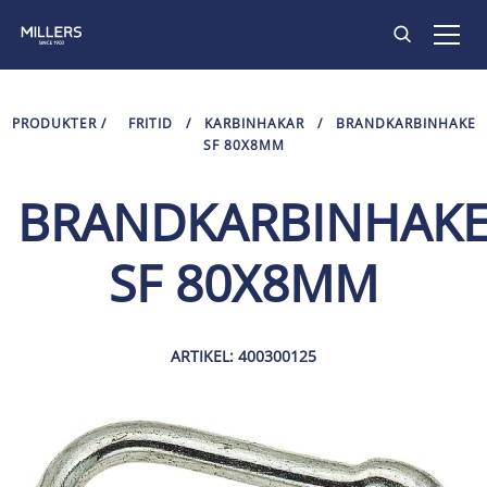
PRODUKTER
PRODUKTER
/
FRITID
/
KARBINHAKAR
/
BRANDKARBINHAKE
SF 80X8MM
INSPIRATION
BRANDKARBINHAK
HITTA BUTIK
SF 80X8MM
KONTAKT
ARTIKEL: 400300125