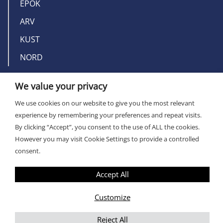
EPOK
ARV
KUST
NORD
We value your privacy
OM MILLERS
We use cookies on our website to give you the most relevant
KONTAKT
experience by remembering your preferences and repeat visits.
By clicking “Accept”, you consent to the use of ALL the cookies.
However you may visit Cookie Settings to provide a controlled
consent.
Accept All
INTEGRITETSPOLICY
Customize
Reject All