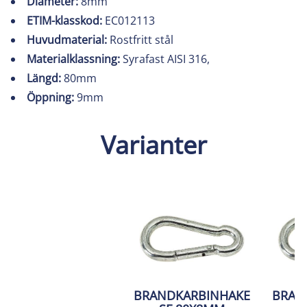
Diameter:
8mm
ETIM-klasskod:
EC012113
Huvudmaterial:
Rostfritt stål
Materialklassning:
Syrafast AISI 316,
Längd:
80mm
Öppning:
9mm
Varianter
BRANDKARBINHAKE
BRAN